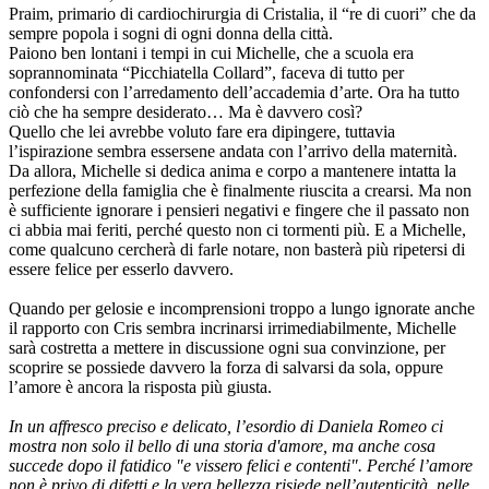
Praim, primario di cardiochirurgia di Cristalia, il “re di cuori” che da
sempre popola i sogni di ogni donna della città.
Paiono ben lontani i tempi in cui Michelle, che a scuola era
soprannominata “Picchiatella Collard”, faceva di tutto per
confondersi con l’arredamento dell’accademia d’arte. Ora ha tutto
ciò che ha sempre desiderato… Ma è davvero così?
Quello che lei avrebbe voluto fare era dipingere, tuttavia
l’ispirazione sembra essersene andata con l’arrivo della maternità.
Da allora, Michelle si dedica anima e corpo a mantenere intatta la
perfezione della famiglia che è finalmente riuscita a crearsi. Ma non
è sufficiente ignorare i pensieri negativi e fingere che il passato non
ci abbia mai feriti, perché questo non ci tormenti più. E a Michelle,
come qualcuno cercherà di farle notare, non basterà più ripetersi di
essere felice per esserlo davvero.
Quando per gelosie e incomprensioni troppo a lungo ignorate anche
il rapporto con Cris sembra incrinarsi irrimediabilmente, Michelle
sarà costretta a mettere in discussione ogni sua convinzione, per
scoprire se possiede davvero la forza di salvarsi da sola, oppure
l’amore è ancora la risposta più giusta.
In un affresco preciso e delicato, l’esordio di Daniela Romeo ci
mostra non solo il bello di una storia d'amore, ma anche cosa
succede dopo il fatidico "e vissero felici e contenti". Perché l’amore
non è privo di difetti e la vera bellezza risiede nell’autenticità, nelle